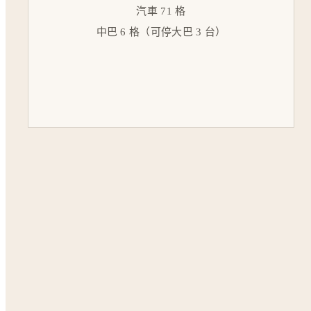
汽車 71 格
中巴 6 格（可停大巴 3 台）